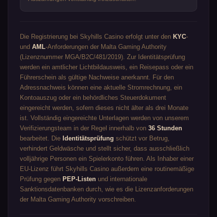
Die Registrierung bei Skyhills Casino erfolgt unter den
KYC
-
und
AML
-Anforderungen der Malta Gaming Authority
(Lizenznummer MGA/B2C/481/2019). Zur Identitätsprüfung
werden ein amtlicher Lichtbildausweis, ein Reisepass oder ein
Führerschein als gültige Nachweise anerkannt. Für den
Adressnachweis können eine aktuelle Stromrechnung, ein
Kontoauszug oder ein behördliches Steuerdokument
eingereicht werden, sofern dieses nicht älter als drei Monate
ist. Vollständig eingereichte Unterlagen werden von unserem
Verifizierungsteam in der Regel innerhalb von
36 Stunden
bearbeitet. Die
Identitätsprüfung
schützt vor Betrug,
verhindert Geldwäsche und stellt sicher, dass ausschließlich
volljährige Personen ein Spielerkonto führen. Als Inhaber einer
EU-Lizenz führt Skyhills Casino außerdem eine routinemäßige
Prüfung gegen
PEP-Listen
und internationale
Sanktionsdatenbanken durch, wie es die Lizenzanforderungen
der Malta Gaming Authority vorschreiben.