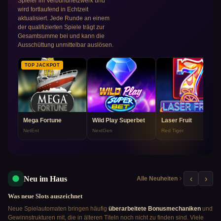
Spieler im Verbundnetzwerk und
wird fortlaufend in Echtzeit
aktualisiert. Jede Runde an einem
der qualifizierten Spiele trägt zur
Gesamtsumme bei und kann die
Ausschüttung unmittelbar auslösen.
TOP JACKPOT
Mega Fortune
Wild Play Superbet
Laser Fruit
NetEnt
NextGen
Red Tiger
Neu im Haus
‹
›
Alle Neuheiten
Was neue Slots auszeichnet
Neue Spielautomaten bringen häufig
überarbeitete Bonusmechaniken
und
Gewinnstrukturen mit, die in älteren Titeln noch nicht zu finden sind. Viele