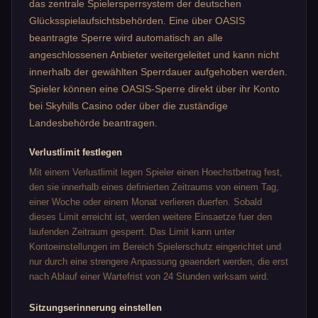
das zentrale Spielersperrsystem der deutschen
Glücksspielaufsichtsbehörden. Eine über OASIS
beantragte Sperre wird automatisch an alle
angeschlossenen Anbieter weitergeleitet und kann nicht
innerhalb der gewählten Sperrdauer aufgehoben werden.
Spieler können eine OASIS-Sperre direkt über ihr Konto
bei Skyhills Casino oder über die zuständige
Landesbehörde beantragen.
Verlustlimit festlegen
Mit einem Verlustlimit legen Spieler einen Hoechstbetrag fest,
den sie innerhalb eines definierten Zeitraums von einem Tag,
einer Woche oder einem Monat verlieren duerfen. Sobald
dieses Limit erreicht ist, werden weitere Einsaetze fuer den
laufenden Zeitraum gesperrt. Das Limit kann unter
Kontoeinstellungen im Bereich Spielerschutz eingerichtet und
nur durch eine strengere Anpassung geaendert werden, die erst
nach Ablauf einer Wartefrist von 24 Stunden wirksam wird.
Sitzungserinnerung einstellen