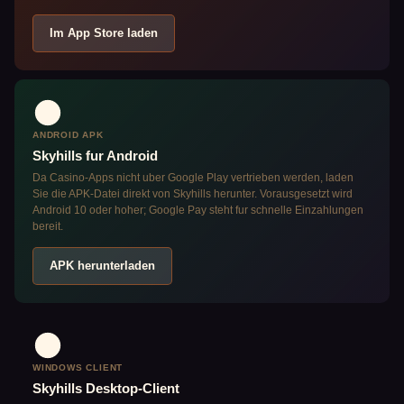
Im App Store laden
ANDROID APK
Skyhills fur Android
Da Casino-Apps nicht uber Google Play vertrieben werden, laden
Sie die APK-Datei direkt von Skyhills herunter. Vorausgesetzt wird
Android 10 oder hoher; Google Pay steht fur schnelle Einzahlungen
bereit.
APK herunterladen
WINDOWS CLIENT
Skyhills Desktop-Client