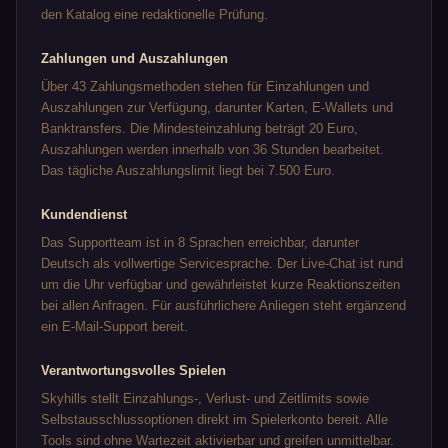
den Katalog eine redaktionelle Prüfung.
Zahlungen und Auszahlungen
Über 43 Zahlungsmethoden stehen für Einzahlungen und
Auszahlungen zur Verfügung, darunter Karten, E-Wallets und
Banktransfers. Die Mindesteinzahlung beträgt 20 Euro,
Auszahlungen werden innerhalb von 36 Stunden bearbeitet.
Das tägliche Auszahlungslimit liegt bei 7.500 Euro.
Kundendienst
Das Supportteam ist in 8 Sprachen erreichbar, darunter
Deutsch als vollwertige Servicesprache. Der Live-Chat ist rund
um die Uhr verfügbar und gewährleistet kurze Reaktionszeiten
bei allen Anfragen. Für ausführlichere Anliegen steht ergänzend
ein E-Mail-Support bereit.
Verantwortungsvolles Spielen
Skyhills stellt Einzahlungs-, Verlust- und Zeitlimits sowie
Selbstausschlussoptionen direkt im Spielerkonto bereit. Alle
Tools sind ohne Wartezeit aktivierbar und greifen unmittelbar.