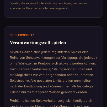
Spieler, die externe Unterstützung benötigen, werden an
anerkannte Beratungsstellen weitergeleitet.
SPIELERSCHUTZ
Verantwortungsvoll spielen
Skyhills Casino stellt jedem registrierten Spieler eine
Reihe von Schutzwerkzeugen zur Verfügung, die jederzeit
ohne Wartezeit im Kontobereich aktiviert werden können.
Dazu gehören Verlustlimits, Sitzungserinnerungen und
die Möglichkeit zur vorübergehenden oder dauerhaften
Selbstsperre. Alle gesetzten Limits greifen unmittelbar
nach der Bestätigung und können innerhalb festgelegter
Fristen nur zu strengeren Werten geändert werden.
Problematisches Spielverhalten zeigt sich häufig durch
wiederkehrende Muster: das Erhöhen von Einsätzen