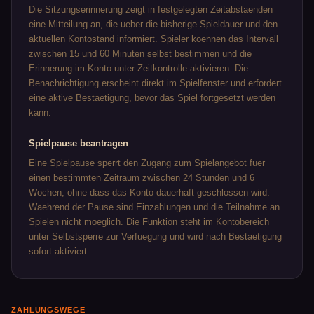
Die Sitzungserinnerung zeigt in festgelegten Zeitabstaenden
eine Mitteilung an, die ueber die bisherige Spieldauer und den
aktuellen Kontostand informiert. Spieler koennen das Intervall
zwischen 15 und 60 Minuten selbst bestimmen und die
Erinnerung im Konto unter Zeitkontrolle aktivieren. Die
Benachrichtigung erscheint direkt im Spielfenster und erfordert
eine aktive Bestaetigung, bevor das Spiel fortgesetzt werden
kann.
Spielpause beantragen
Eine Spielpause sperrt den Zugang zum Spielangebot fuer
einen bestimmten Zeitraum zwischen 24 Stunden und 6
Wochen, ohne dass das Konto dauerhaft geschlossen wird.
Waehrend der Pause sind Einzahlungen und die Teilnahme an
Spielen nicht moeglich. Die Funktion steht im Kontobereich
unter Selbstsperre zur Verfuegung und wird nach Bestaetigung
sofort aktiviert.
ZAHLUNGSWEGE